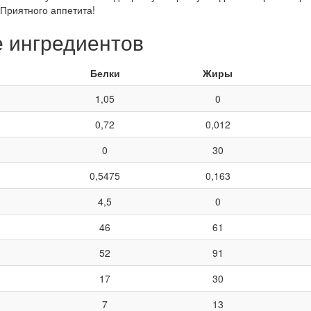
Приятного аппетита!
е ингредиентов
Белки
Жиры
1,05
0
0,72
0,012
0
30
0,5475
0,163
4,5
0
46
61
52
91
17
30
7
13