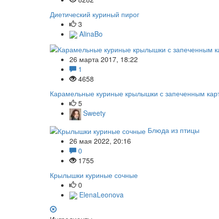
Диетический куриный пирог
3
AlinaBo
26 марта 2017, 18:22
1
4658
Карамельные куриные крылышки с запеченным ка
5
Sweety
Блюда из птицы
26 мая 2022, 20:16
0
1755
Крылышки куриные сочные
0
ElenaLeonova