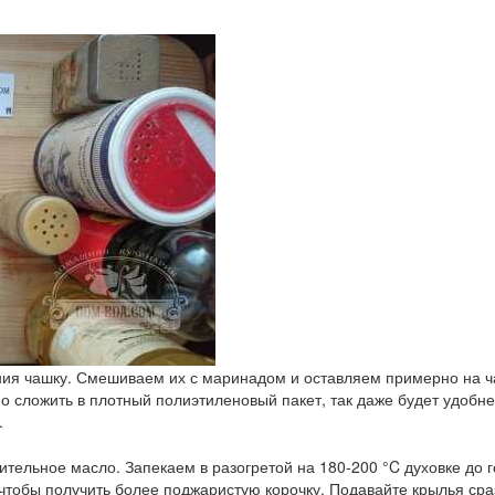
я чашку. Смешиваем их с маринадом и оставляем примерно на ча
но сложить в плотный полиэтиленовый пакет, так даже будет удоб
.
тельное масло. Запекаем в разогретой на 180-200 °C духовке до г
чтобы получить более поджаристую корочку. Подавайте крылья сраз