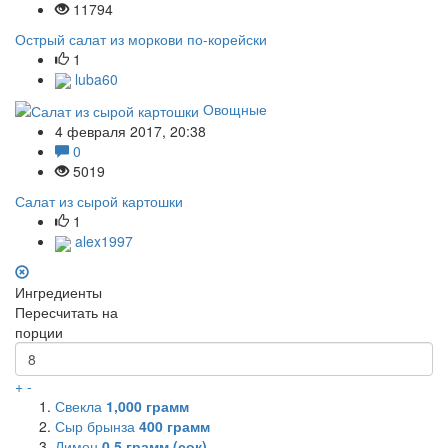
11794
Острый салат из моркови по-корейски
1
luba60
Овощные
4 февраля 2017, 20:38
0
5019
Салат из сырой картошки
1
alex1997
Ингредиенты
Пересчитать на
порции
+
-
Свекла
1,000
грамм
Сыр брынза
400
грамм
Лимон
0,5
грамм (сок)