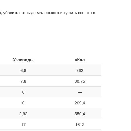
 убавить огонь до маленького и тушить все это в
Углеводы
кКал
6,8
762
7,8
30,75
0
—
0
269,4
2,92
550,4
17
1612