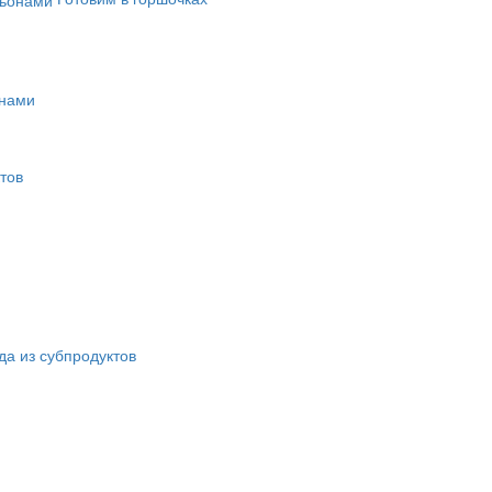
онами
тов
а из субпродуктов