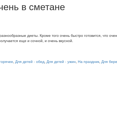
чень в сметане
разнообразные диеты. Кроме того очень быстро готовится, что оче
олучается еще и сочной, и очень вкусной.
 горячее
,
Для детей - обед
,
Для детей - ужин
,
На праздник
,
Для бер