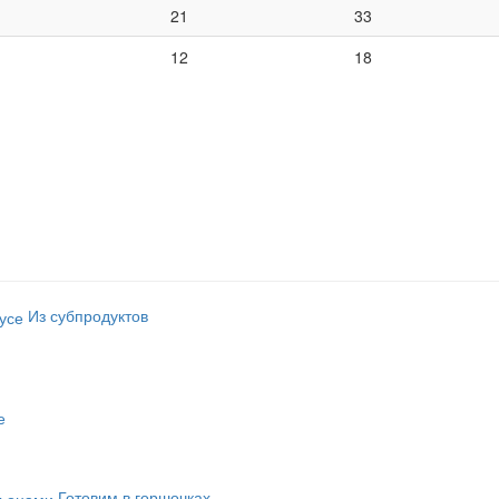
21
33
12
18
Из субпродуктов
е
Готовим в горшочках