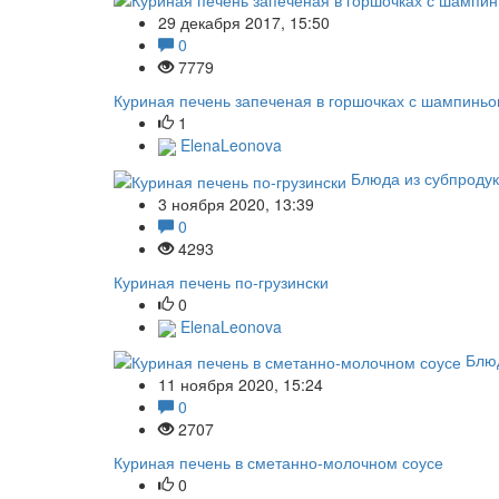
29 декабря 2017, 15:50
0
7779
Куриная печень запеченая в горшочках с шампинь
1
ElenaLeonova
Блюда из субпродук
3 ноября 2020, 13:39
0
4293
Куриная печень по-грузински
0
ElenaLeonova
Блюд
11 ноября 2020, 15:24
0
2707
Куриная печень в сметанно-молочном соусе
0