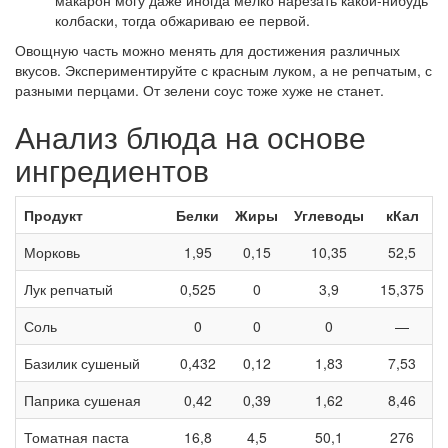
макарон могу даже иногда мелко нарезать какой-нибудь
колбаски, тогда обжариваю ее первой.
Овощную часть можно менять для достижения различных
вкусов. Экспериментируйте с красным луком, а не репчатым, с
разными перцами. От зелени соус тоже хуже не станет.
Анализ блюда на основе
ингредиентов
Продукт
Белки
Жиры
Углеводы
кКал
Морковь
1,95
0,15
10,35
52,5
Лук репчатый
0,525
0
3,9
15,375
Соль
0
0
0
—
Базилик сушеный
0,432
0,12
1,83
7,53
Паприка сушеная
0,42
0,39
1,62
8,46
Томатная паста
16,8
4,5
50,1
276