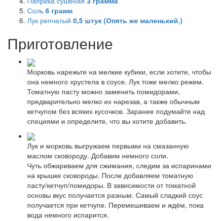
Паприка сушеная
3
грамма
Соль
6
грамм
Лук репчатый
0,5
штук (Опять же маленький.)
Приготовление
Морковь нарежьте на мелкие кубики, если хотите, чтобы
она немного хрустела в соусе. Лук тоже мелко режем.
Томатную пасту можно заменить помидорами,
предварительно мелко их нарезав, а также обычным
кетчупом без всяких кусочков. Заранее подумайте над
специями и определите, что вы хотите добавить.
Лук и морковь выгружаем первыми на смазанную
маслом сковороду. Добавим немного соли.
Чуть обжариваем для сжимания, следим за испаринами
на крышке сковороды. После добавляем томатную
пасту/кетчуп/помидоры. В зависимости от томатной
основы вкус получается разным. Самый сладкий соус
получается при кетчупе. Перемешиваем и ждём, пока
вода немного испарится.