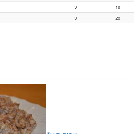
3
18
3
20
Блюда из мяса