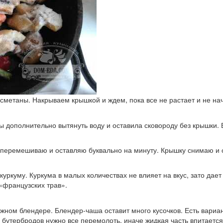
сметаны. Накрываем крышкой и ждем, пока все не растает и не нач
бы дополнительно вытянуть воду и оставила сковороду без крышки.
перемешиваю и оставляю буквально на минуту. Крышку снимаю и 
уркуму. Куркума в малых количествах не влияет на вкус, зато дае
«французских трав».
жном блендере. Блендер-чаша оставит много кусочков. Есть вариант 
ля бутербродов нужно все перемолоть, иначе жидкая часть впитается