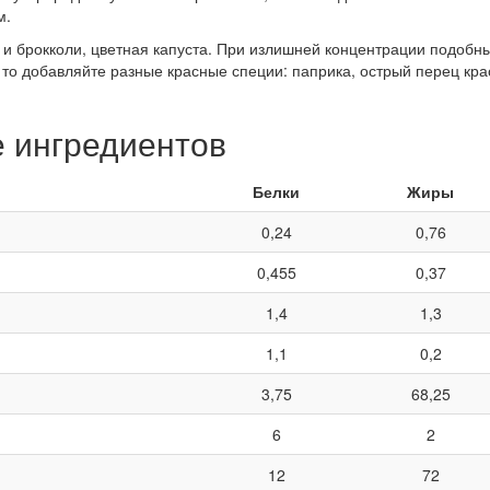
м.
 и брокколи, цветная капуста. При излишней концентрации подобны
 то добавляйте разные красные специи: паприка, острый перец крас
е ингредиентов
Белки
Жиры
0,24
0,76
0,455
0,37
1,4
1,3
1,1
0,2
3,75
68,25
6
2
12
72