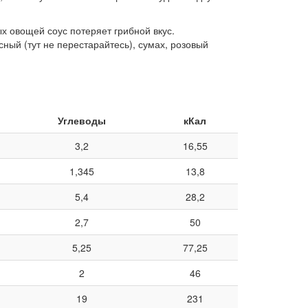
х овощей соус потеряет грибной вкус.
ный (тут не перестарайтесь), сумах, розовый
Углеводы
кКал
3,2
16,55
1,345
13,8
5,4
28,2
2,7
50
5,25
77,25
2
46
19
231