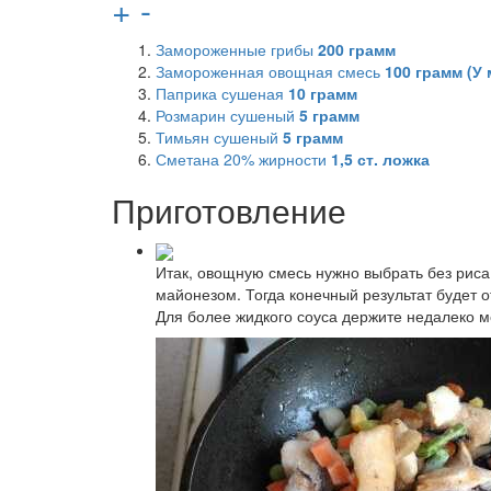
+
-
Замороженные грибы
200
грамм
Замороженная овощная смесь
100
грамм (У 
Паприка сушеная
10
грамм
Розмарин сушеный
5
грамм
Тимьян сушеный
5
грамм
Сметана 20% жирности
1,5
ст. ложка
Приготовление
Итак, овощную смесь нужно выбрать без рис
майонезом. Тогда конечный результат будет от
Для более жидкого соуса держите недалеко м