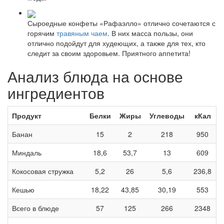
Сыроедные конфеты «Рафаэлло» отлично сочетаются с
горячим
травяным чаем
. В них масса пользы, они
отлично подойдут для худеющих, а также для тех, кто
следит за своим здоровьем. Приятного аппетита!
Анализ блюда на основе
ингредиентов
Продукт
Белки
Жиры
Углеводы
кКал
Банан
15
2
218
950
Миндаль
18,6
53,7
13
609
Кокосовая стружка
5,2
26
5,6
236,8
Кешью
18,22
43,85
30,19
553
Всего в блюде
57
125
266
2348