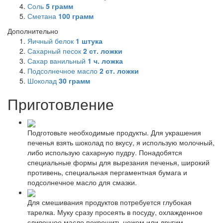
Соль
5
грамм
Сметана
100
грамм
Дополнительно
Яичный белок
1
штука
Сахарный песок
2
ст. ложки
Сахар ванильный
1
ч. ложка
Подсолнечное масло
2
ст. ложки
Шоколад
30
грамм
Приготовление
Подготовьте необходимые продукты. Для украшения
печенья взять шоколад по вкусу, я использую молочный,
либо использую сахарную пудру. Понадобятся
специальные формы для вырезания печенья, широкий
противень, специальная пергаментная бумага и
подсолнечное масло для смазки.
Для смешивания продуктов потребуется глубокая
тарелка. Муку сразу просеять в посуду, охлажденное
сливочное масло покрошить ножом или другим