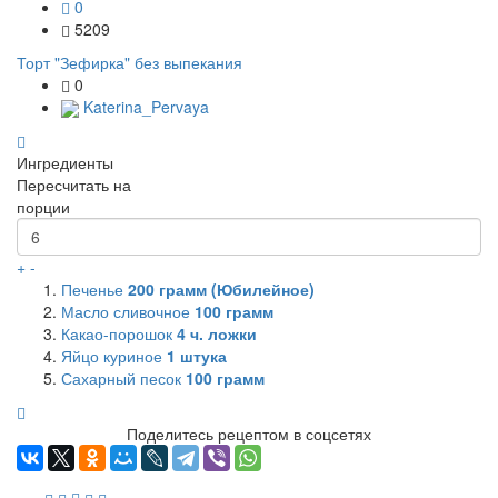
0
5209
Торт "Зефирка" без выпекания
0
Katerina_Pervaya
Ингредиенты
Пересчитать на
порции
+
-
Печенье
200
грамм (Юбилейное)
Масло сливочное
100
грамм
Какао-порошок
4
ч. ложки
Яйцо куриное
1
штука
Сахарный песок
100
грамм
Поделитесь рецептом в соцсетях