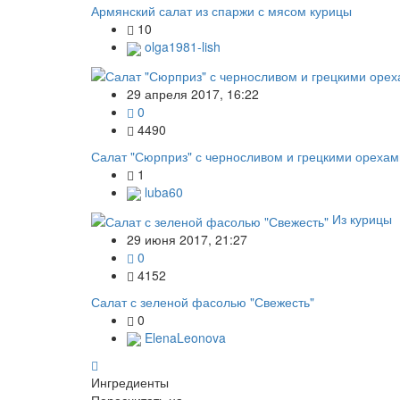
Армянский салат из спаржи с мясом курицы
10
olga1981-lish
29 апреля 2017, 16:22
0
4490
Салат "Сюрприз" с черносливом и грецкими орехам
1
luba60
Из курицы
29 июня 2017, 21:27
0
4152
Салат с зеленой фасолью "Свежесть"
0
ElenaLeonova
Ингредиенты
Пересчитать на