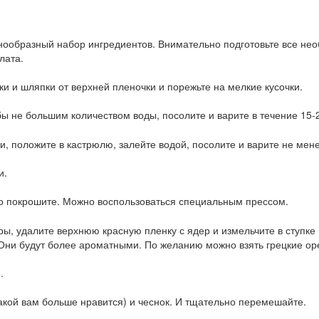
знообразный набор ингредиентов. Внимательно подготовьте все не
лата.
 и шляпки от верхней пленочки и порежьте на мелкие кусочки.
ы не большим количеством воды, посолите и варите в течение 15-
, положите в кастрюлю, залейте водой, посолите и варите не мене
и.
ко покрошите. Можно воспользоваться специальным прессом.
ры, удалите верхнюю красную пленку с ядер и измельчите в ступк
. Они будут более ароматными. По желанию можно взять грецкие ор
.
акой вам больше нравится) и чеснок. И тщательно перемешайте.