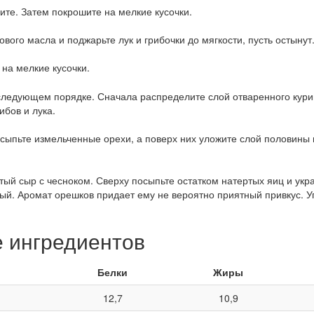
дите. Затем покрошите на мелкие кусочки.
вого масла и поджарьте лук и грибочки до мягкости, пусть остынут
на мелкие кусочки.
 следующем порядке. Сначала распределите слой отваренного кури
ибов и лука.
сыпьте измельченные орехи, а поверх них уложите слой половины 
ый сыр с чесноком. Сверху посыпьте остатком натертых яиц и укр
ный. Аромат орешков придает ему не вероятно приятный привкус. У
е ингредиентов
Белки
Жиры
12,7
10,9