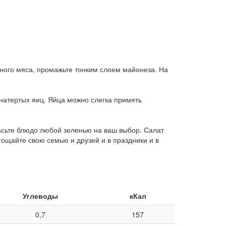
.
ного мяса, промажьте тонким слоем майонеза. На
натертых яиц. Яйца можно слегка примять
асьте блюдо любой зеленью на ваш выбор. Салат
гощайте свою семью и друзей и в праздники и в
Углеводы
кКал
0,7
157