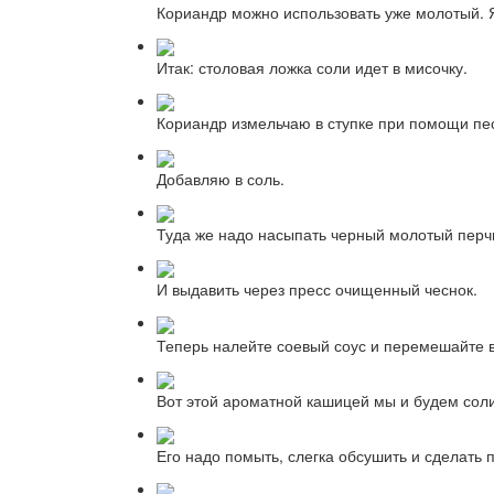
Кориандр можно использовать уже молотый. 
Итак: столовая ложка соли идет в мисочку.
Кориандр измельчаю в ступке при помощи пес
Добавляю в соль.
Туда же надо насыпать черный молотый перч
И выдавить через пресс очищенный чеснок.
Теперь налейте соевый соус и перемешайте 
Вот этой ароматной кашицей мы и будем соли
Его надо помыть, слегка обсушить и сделать 