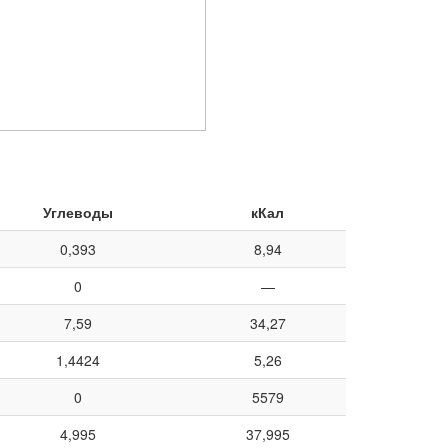
Углеводы
кКал
0,393
8,94
0
—
7,59
34,27
1,4424
5,26
0
5579
4,995
37,995