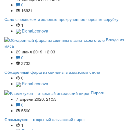
0
16931
Сало с чесноком и зеленью прокрученное через мясорубку
1
ElenaLeonova
Блюда из
мяса
29 июня 2019, 12:03
0
2732
Обжаренный фарш из свинины в азиатском стиле
0
ElenaLeonova
Пироги
7 апреля 2020, 21:53
0
5560
Фламмкухен – открытый эльзасский пирог
1