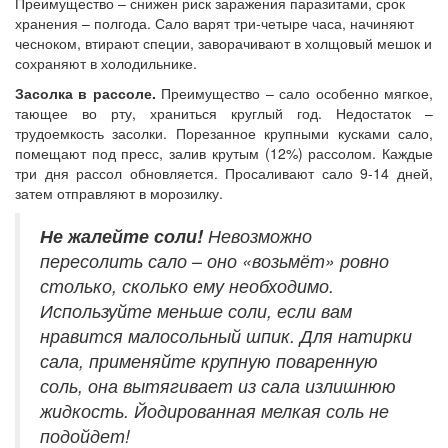
Преимущество – снижен риск заражения паразитами, срок
хранения – полгода. Сало варят три-четыре часа, начиняют
чесноком, втирают специи, заворачивают в холщовый мешок и
сохраняют в холодильнике.
Засолка в рассоле.
Преимущество – сало особенно мягкое,
тающее во рту, храниться круглый год. Недостаток –
трудоемкость засолки. Порезанное крупными кусками сало,
помещают под пресс, залив крутым (12%) рассолом. Каждые
три дня рассол обновляется. Просаливают сало 9-14 дней,
затем отправляют в морозилку.
Не жалейте соли!
Невозможно
пересолить сало – оно «возьмёт» ровно
столько, сколько ему необходимо.
Используйте меньше соли, если вам
нравится малосольный шпик. Для натирки
сала, применяйте крупную поваренную
соль, она вытягивает из сала излишнюю
жидкость. Йодированная мелкая соль не
подойдет!