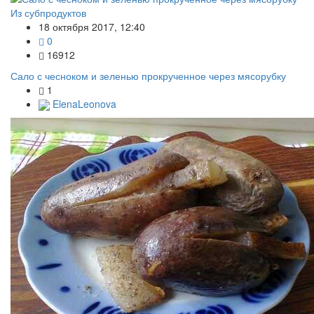
Из субпродуктов
18 октября 2017, 12:40
0
16912
Сало с чесноком и зеленью прокрученное через мясорубку
1
ElenaLeonova