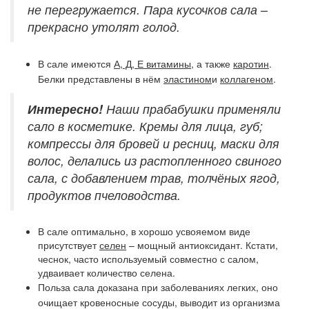
не перегружается. Пара кусочков сала –
прекрасно утолят голод.
В сале имеются
А, Д, Е витамины
, а также
каротин
.
Белки представлены в нём
эластином
и
коллагеном
.
Интересно!
Наши прабабушки применяли
сало в косметике. Кремы для лица, губ;
компрессы для бровей и ресниц, маски для
волос, делались из растопленного свиного
сала, с добавлением трав, толчёных ягод,
продуктов пчеловодства.
В сале оптимально, в хорошо усвояемом виде
присутствует
селен
– мощный антиоксидант. Кстати,
чеснок, часто используемый совместно с салом,
удваивает количество селена.
Польза сала доказана при заболеваниях легких, оно
очищает кровеносные сосуды, выводит из организма