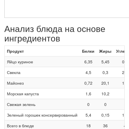
Анализ блюда на основе
ингредиентов
Продукт
Белки
Жиры
Углев
Яйцо куриное
6,35
5,45
0,3
Свекла
4,5
0,3
26,
Майонез
0,72
20,1
1,1
Морская капуста
1,6
10,2
0
Свежая зелень
0
0
0
Зеленый горошек консервированный
5,4
0,15
14,
Всего в блюде
18
36
42