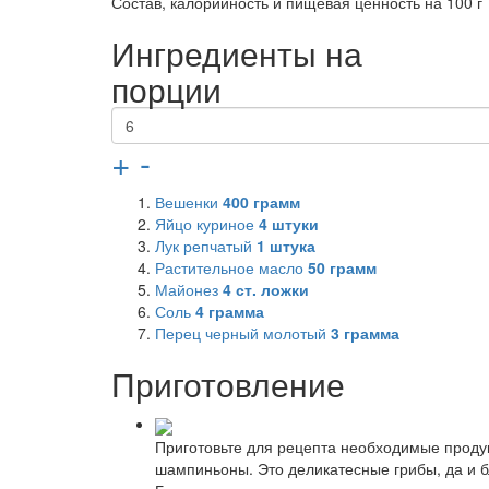
Состав, калорийность и пищевая ценность на 100 г
Ингредиенты на
порции
+
-
Вешенки
400
грамм
Яйцо куриное
4
штуки
Лук репчатый
1
штука
Растительное масло
50
грамм
Майонез
4
ст. ложки
Соль
4
грамма
Перец черный молотый
3
грамма
Приготовление
Приготовьте для рецепта необходимые продук
шампиньоны. Это деликатесные грибы, да и б