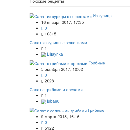
Похожие рецепты
Из курицы
16 января 2017, 17:35
0
16315
Салат из курицы с вешенками
1
Liliaynka
Грибные
5 октября 2017, 10:02
0
2628
Салат с грибами и орехами
1
luba60
Грибные
9 марта 2018, 16:16
0
5122