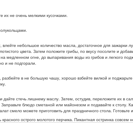
те их не очень мелкими кусочками.
полукольцами.
, влейте небольшое количество масла, достаточное для зажарки лу
лотистого цвета. Затем положите грибы, по вкусу посолите и доба
на медленном огне, до выпаривания воды из грибов и легкого по
о и не подгорали.
, разбейте в не большую чашу, хорошо взбейте вилкой и поджарьте 
ку.
о и дайте стечь лишнему маслу. Затем, остудив, переложите их в са
Заправьте блюдо сметаной или майонезом и подавайте к столу. Ка
алат смело можете приготовить для праздничного стола. Готовьте 
 красного острого молотого перчика. Пикантная остринка совсем н