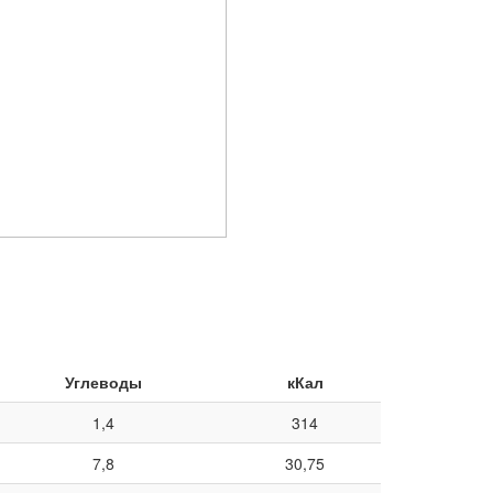
Углеводы
кКал
1,4
314
7,8
30,75