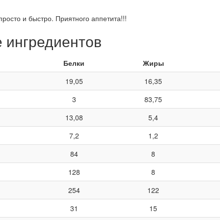
просто и быстро. Приятного аппетита!!!
е ингредиентов
Белки
Жиры
19,05
16,35
3
83,75
13,08
5,4
7,2
1,2
84
8
128
8
254
122
31
15