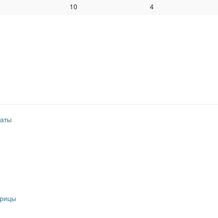
10
4
аты
урицы