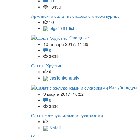
10
13499
Армянский салат из спаржи с мясом курицы
10
olga1981-lish
Овощные
10 января 2017, 11:39
0
3639
Салат "Хрустик"
0
vasilenkonataly
Из субпродук
9 марта 2017, 18:22
0
3836
Салат с желудочками и сухариками
1
Natali