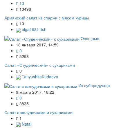
10
13498
Армянский салат из спаржи с мясом курицы
10
olga1981-lish
Овощные
18 января 2017, 14:59
0
5298
Салат «Студенческий» с сухариками
0
TanyushkaKudaeva
Из субпродуктов
9 марта 2017, 18:22
0
3835
Салат с желудочками и сухариками
1
Natali