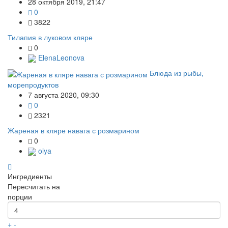
28 октября 2019, 21:47
0
3822
Тилапия в луковом кляре
0
ElenaLeonova
Блюда из рыбы,
морепродуктов
7 августа 2020, 09:30
0
2321
Жареная в кляре навага с розмарином
0
olya
Ингредиенты
Пересчитать на
порции
+
-