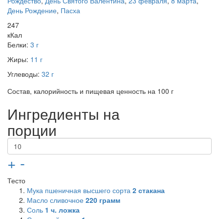
Рождество
,
День Святого Валентина
,
23 февраля
,
8 марта
,
День Рождение
,
Пасха
247
кКал
Белки:
3 г
Жиры:
11 г
Углеводы:
32 г
Состав, калорийность и пищевая ценность на 100 г
Ингредиенты на
порции
+
-
Тесто
Мука пшеничная высшего сорта
2
стакана
Масло сливочное
220
грамм
Соль
1
ч. ложка