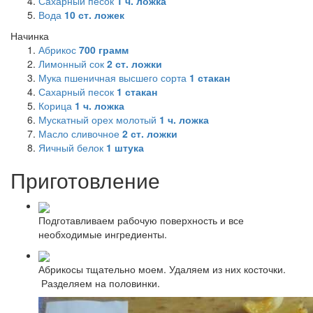
Сахарный песок
1
ч. ложка
Вода
10
ст. ложек
Начинка
Абрикос
700
грамм
Лимонный сок
2
ст. ложки
Мука пшеничная высшего сорта
1
стакан
Сахарный песок
1
стакан
Корица
1
ч. ложка
Мускатный орех молотый
1
ч. ложка
Масло сливочное
2
ст. ложки
Яичный белок
1
штука
Приготовление
Подготавливаем рабочую поверхность и все
необходимые ингредиенты.
Абрикосы тщательно моем. Удаляем из них косточки.
Разделяем на половинки.