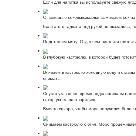
Если для напитка вы используете свежую ягоду
С помощью соковыжималки выжимаем сок из 
Если этого гаджета под рукой не оказалось, 
Подготовим мяту. Отделяем листочки (веточки
В глубокую кастрюлю, в которой будет гото
Вливаем в кастрюлю холодную воду и ставим н
снимать.
Спустя указанное время подслащиваем напито
сахар успел раствориться.
Вместо сахара, чтобы морс получился более 
Снимаем кастрюлю с огня. Морс процеживаем 