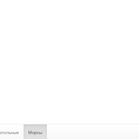
огольные
Морсы