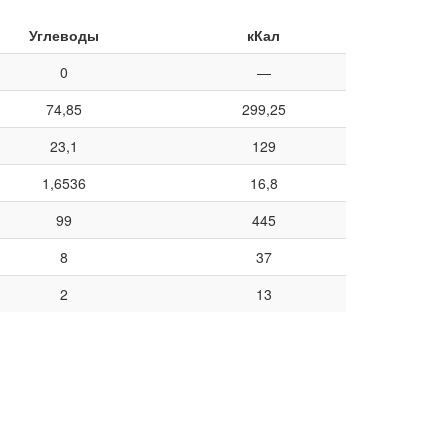
Углеводы
кКал
0
—
74,85
299,25
23,1
129
1,6536
16,8
99
445
8
37
2
13