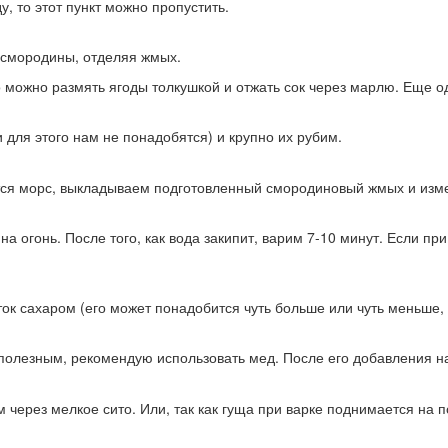
, то этот пункт можно пропустить.
смородины, отделяя жмых.
то можно размять ягоды толкушкой и отжать сок через марлю. Еще о
 для этого нам не понадобятся) и крупно их рубим.
вится морс, выкладываем подготовленный смородиновый жмых и изм
а огонь. После того, как вода закипит, варим 7-10 минут. Если пр
к сахаром (его может понадобится чуть больше или чуть меньше, 
полезным, рекомендую использовать мед. После его добавления нап
через мелкое сито. Или, так как гуща при варке поднимается на 