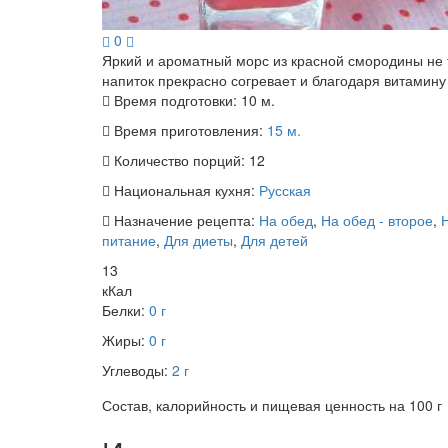
0
Яркий и ароматный морс из красной смородины не т
напиток прекрасно согревает и благодаря витамину
Время подготовки:
10 м.
Время приготовления:
15 м.
Количество порций:
12
Национальная кухня:
Русская
Назначение рецепта:
На обед
,
На обед - второе
,
Н
питание
,
Для диеты
,
Для детей
13
кКал
Белки:
0 г
Жиры:
0 г
Углеводы:
2 г
Состав, калорийность и пищевая ценность на 100 г