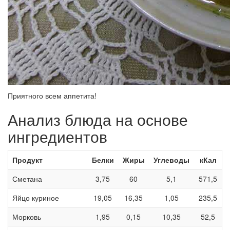
Приятного всем аппетита!
Анализ блюда на основе
ингредиентов
Продукт
Белки
Жиры
Углеводы
кКал
Сметана
3,75
60
5,1
571,5
Яйцо куриное
19,05
16,35
1,05
235,5
Морковь
1,95
0,15
10,35
52,5