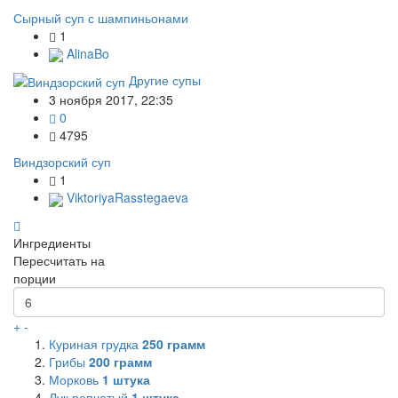
Сырный суп с шампиньонами
1
AlinaBo
Другие супы
3 ноября 2017, 22:35
0
4795
Виндзорский суп
1
ViktoriyaRasstegaeva
Ингредиенты
Пересчитать на
порции
+
-
Куриная грудка
250
грамм
Грибы
200
грамм
Морковь
1
штука
Лук репчатый
1
штука