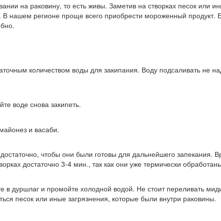
нии на раковину, то есть живы. Заметив на створках песок или ины
ко. В нашем регионе проще всего приобрести мороженный продукт. 
обно.
точным количеством воды для закипания. Воду подсаливать не надо
йте воде снова закипеть.
майонез и васаби.
 достаточно, чтобы они были готовы для дальнейшего запекания. 
орках достаточно 3-4 мин., так как они уже термически обработаны
е в дуршлаг и промойте холодной водой. Не стоит переливать миди
аться песок или иные загрязнения, которые были внутри раковины.