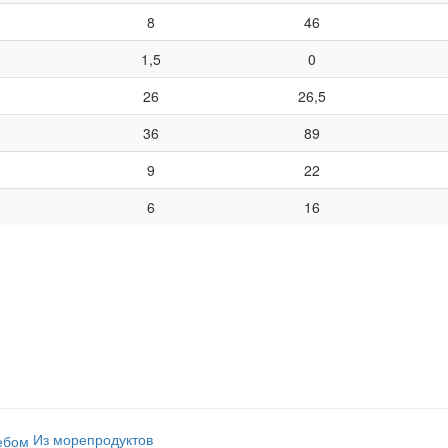
8
46
1,5
0
26
26,5
36
89
9
22
6
16
Из морепродуктов