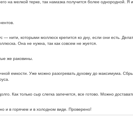
 его на мелкой терке, так намазка получится более однородной. Я 
нентов.
с — нити, которыми моллюск крепится ко дну, если они есть. Дела
ллюска. Она не нужна, так как совсем не жуется.
ые же раковины.
очной емкости. Уже можно разогревать духовку до максимума. Сб
оуса.
лго. Как только сыр слегка запечется, все готово. Можно достават
сно и в горячем и в холодном виде. Проверено!