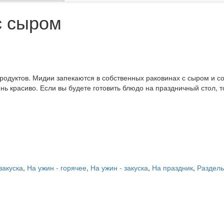
с сыром
одуктов. Мидии запекаются в собственных раковинах с сыром и с
нь красиво. Если вы будете готовить блюдо на праздничный стол, т
закуска
,
На ужин - горячее
,
На ужин - закуска
,
На праздник
,
Раздель