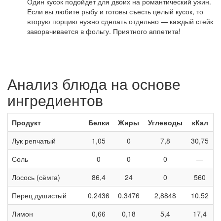
Один кусок подойдет для двоих на романтический ужин.
Если вы любите рыбу и готовы съесть целый кусок, то
вторую порцию нужно сделать отдельно — каждый стейк
заворачивается в фольгу. Приятного аппетита!
Анализ блюда на основе
ингредиентов
Продукт
Белки
Жиры
Углеводы
кКал
Лук репчатый
1,05
0
7,8
30,75
Соль
0
0
0
—
Лосось (сёмга)
86,4
24
0
560
Перец душистый
0,2436
0,3476
2,8848
10,52
Лимон
0,66
0,18
5,4
17,4