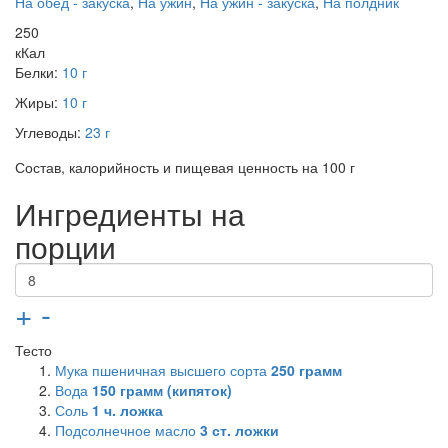
На обед - закуска
,
На ужин
,
На ужин - закуска
,
На полдник
250
кКал
Белки:
10 г
Жиры:
10 г
Углеводы:
23 г
Состав, калорийность и пищевая ценность на 100 г
Ингредиенты на
порции
+
-
Тесто
Мука пшеничная высшего сорта
250
грамм
Вода
150
грамм (кипяток)
Соль
1
ч. ложка
Подсолнечное масло
3
ст. ложки