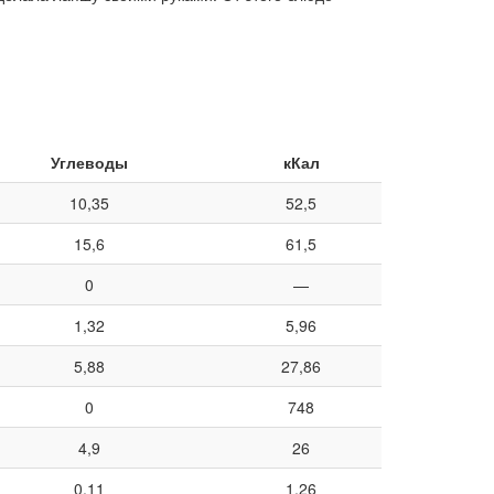
Углеводы
кКал
10,35
52,5
15,6
61,5
0
—
1,32
5,96
5,88
27,86
0
748
4,9
26
0,11
1,26