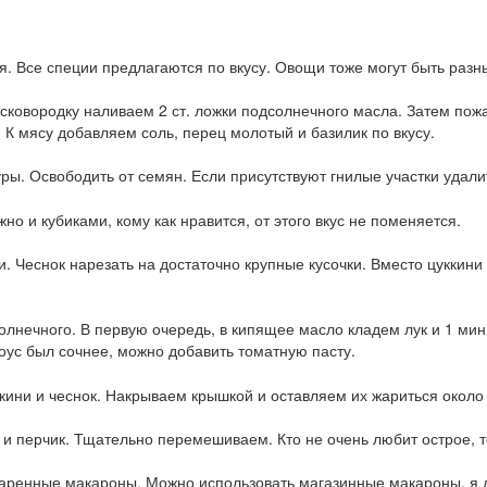
. Все специи предлагаются по вкусу. Овощи тоже могут быть разн
сковородку наливаем 2 ст. ложки подсолнечного масла. Затем пожа
. К мясу добавляем соль, перец молотый и базилик по вкусу.
ры. Освободить от семян. Если присутствуют гнилые участки удали
о и кубиками, кому как нравится, от этого вкус не поменяется.
. Чеснок нарезать на достаточно крупные кусочки. Вместо цуккини
олнечного. В первую очередь, в кипящее масло кладем лук и 1 мин
ус был сочнее, можно добавить томатную пасту.
кини и чеснок. Накрываем крышкой и оставляем их жариться около 
 перчик. Тщательно перемешиваем. Кто не очень любит острое, то
аренные макароны. Можно использовать магазинные макароны, я д