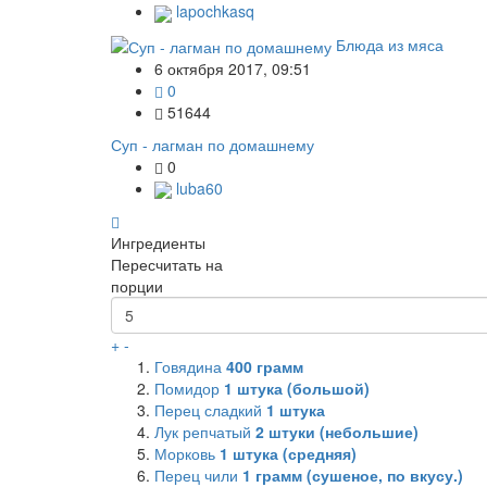
lapochkasq
Блюда из мяса
6 октября 2017, 09:51
0
51644
Суп - лагман по домашнему
0
luba60
Ингредиенты
Пересчитать на
порции
+
-
Говядина
400
грамм
Помидор
1
штука (большой)
Перец сладкий
1
штука
Лук репчатый
2
штуки (небольшие)
Морковь
1
штука (средняя)
Перец чили
1
грамм (сушеное, по вкусу.)