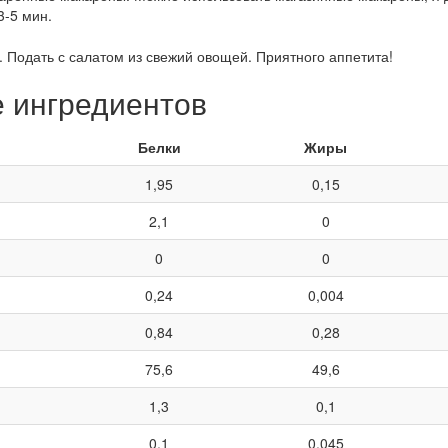
3-5 мин.
 Подать с салатом из свежий овощей. Приятного аппетита!
е ингредиентов
Белки
Жиры
1,95
0,15
2,1
0
0
0
0,24
0,004
0,84
0,28
75,6
49,6
1,3
0,1
0,1
0,045