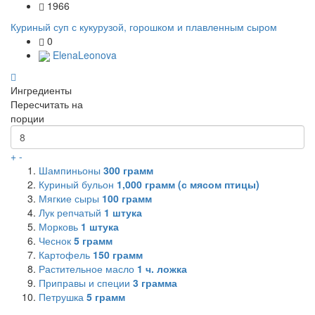
1966
Куриный суп с кукурузой, горошком и плавленным сыром
0
ElenaLeonova
Ингредиенты
Пересчитать на
порции
+
-
Шампиньоны
300
грамм
Куриный бульон
1,000
грамм (с мясом птицы)
Мягкие сыры
100
грамм
Лук репчатый
1
штука
Морковь
1
штука
Чеснок
5
грамм
Картофель
150
грамм
Растительное масло
1
ч. ложка
Приправы и специи
3
грамма
Петрушка
5
грамм