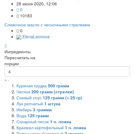
28 июня 2020, 12:06
0
10183
Сливочное масло с чесночными стрелками
0
ElenaLeonova
Ингредиенты
Пересчитать на
порции
+
-
Куриная грудка
500
грамм
Чеснок
200
грамм (стрелки)
Соевый соус
125
грамм (+ 25 гр)
Лук репчатый
1
штука
Имбирь
3
грамма
Вода
125
грамм
Сахарный песок
1
ч. ложка
Крахмал картофельный
1
ч. ложка
Перец черный молотый
2
грамма