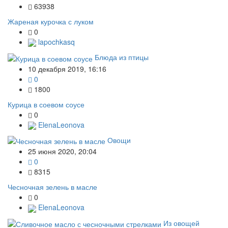
63938
Жареная курочка с луком
0
lapochkasq
Блюда из птицы
10 декабря 2019, 16:16
0
1800
Курица в соевом соусе
0
ElenaLeonova
Овощи
25 июня 2020, 20:04
0
8315
Чесночная зелень в масле
0
ElenaLeonova
Из овощей