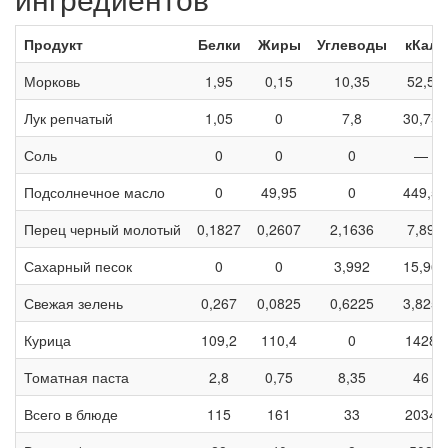
Продукт
Белки
Жиры
Углеводы
кКал
Морковь
1,95
0,15
10,35
52,5
Лук репчатый
1,05
0
7,8
30,75
Соль
0
0
0
—
Подсолнечное масло
0
49,95
0
449,5
Перец черный молотый
0,1827
0,2607
2,1636
7,89
Сахарный песок
0
0
3,992
15,96
Свежая зелень
0,267
0,0825
0,6225
3,825
Курица
109,2
110,4
0
1428
Томатная паста
2,8
0,75
8,35
46
Всего в блюде
115
161
33
2034