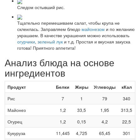
Следом остывший рис.
Тщательно перемешиваем салат, чтобы крупа не
склеилась. Заправляем блюдо
майонезом
и по желанию
украшаем. В качестве украшения можно использовать
огурчики
,
зеленый лук
и т.д. Простая и вкусная закуска
готова! Приятного аппетита!
Анализ блюда на основе
ингредиентов
Продукт
Белки
Жиры
Углеводы
кКал
Рис
7
1
79
340
Майонез
1,2
33,5
1,95
313,5
Огурец
1,2
0,15
4,2
22,5
Кукуруза
11,445
4,725
65,45
301