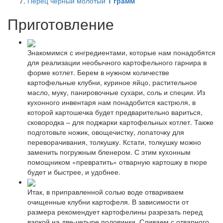
Перец черный молотый
1
грамм
Приготовление
Знакомимся с ингредиентами, которые нам понадобятся
для реализации необычного картофельного гарнира в
форме котлет. Берем в нужном количестве
картофельные клубни, куриное яйцо, растительное
масло, муку, панировочные сухари, соль и специи. Из
кухонного инвентаря нам понадобится кастрюля, в
которой картошечка будет предварительно вариться,
сковородка – для поджарки картофельных котлет. Также
подготовьте ножик, овощечистку, лопаточку для
переворачивания, толкушку. Кстати, толкушку можно
заменить погружным бленером. С этим кухонным
помощником «превратить» отварную картошку в пюре
будет и быстрее, и удобнее.
Итак, в приправленной солью воде отвариваем
очищенные клубни картофеля. В зависимости от
размера рекомендует картофелины разрезать перед
варкой на две-четыре половинки. Сливаем с отварного