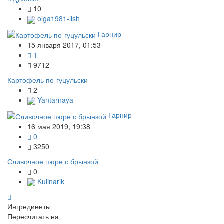
10
olga1981-lish
Гарнир
15 января 2017, 01:53
1
9712
Картофель по-гуцульски
2
Yantarnaya
Гарнир
16 мая 2019, 19:38
0
3250
Сливочное пюре с брынзой
0
Kulinarik
Ингредиенты
Пересчитать на