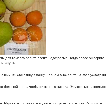
ты для компота берите слегка недозрелые. Тогда после ошпариван
ь насухо.
о вымыть стеклянную банку – объем выбирайте на свое усмотрени
а большой огонь, чтобы жидкость закипела. Желательно использо
ы. Абрикосы сполосните водой – оботрите салфеткой. Расколите п