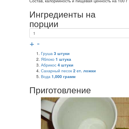
Состав, калорийность и пищевая ценность на 100 г
Ингредиенты на
порции
+
-
Груша
3
штуки
Яблоко
1
штука
Абрикос
4
штуки
Сахарный песок
2
ст. ложки
Вода
1,000
грамм
Приготовление