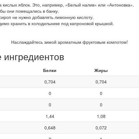
а кислых яблок. Это, например, «Белый налив» или «Антоновка».
обы они помещались в банку.
в сироп не нужно добавлять лимонную кислоту.
одимо хранить в холодильнике под капроновой крышкой.
Наслаждайтесь зимой ароматным фруктовым компотом!
е ингредиентов
Белки
Жиры
0,704
0,704
0
0
0
0
1,44
1,08
0,648
0,072
2
1