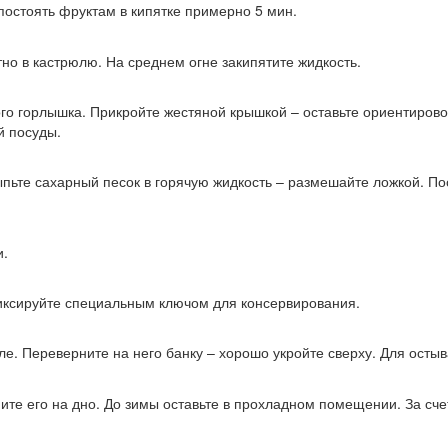
постоять фруктам в кипятке примерно 5 мин.
но в кастрюлю. На среднем огне закипятите жидкость.
го горлышка. Прикройте жестяной крышкой – оставьте ориентировоч
й посуды.
пьте сахарный песок в горячую жидкость – размешайте ложкой. Пос
и.
иксируйте специальным ключом для консервирования.
ле. Переверните на него банку – хорошо укройте сверху. Для осты
ите его на дно. До зимы оставьте в прохладном помещении. За сче