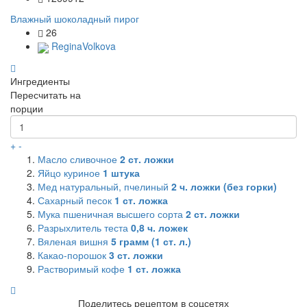
Влажный шоколадный пирог
26
ReginaVolkova
Ингредиенты
Пересчитать на
порции
+
-
Масло сливочное
2
ст. ложки
Яйцо куриное
1
штука
Мед натуральный, пчелиный
2
ч. ложки (без горки)
Сахарный песок
1
ст. ложка
Мука пшеничная высшего сорта
2
ст. ложки
Разрыхлитель теста
0,8
ч. ложек
Вяленая вишня
5
грамм (1 ст. л.)
Какао-порошок
3
ст. ложки
Растворимый кофе
1
ст. ложка
Поделитесь рецептом в соцсетях