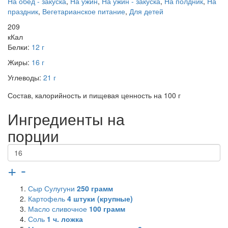
На обед - закуска
,
На ужин
,
На ужин - закуска
,
На полдник
,
На
праздник
,
Вегетарианское питание
,
Для детей
209
кКал
Белки:
12 г
Жиры:
16 г
Углеводы:
21 г
Состав, калорийность и пищевая ценность на 100 г
Ингредиенты на
порции
+
-
Сыр Сулугуни
250
грамм
Картофель
4
штуки (крупные)
Масло сливочное
100
грамм
Соль
1
ч. ложка