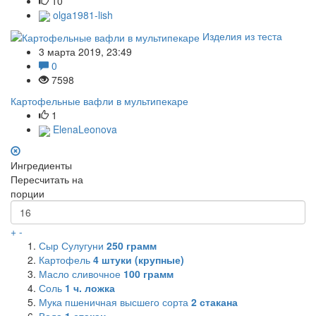
10
olga1981-lish
Изделия из теста
3 марта 2019, 23:49
0
7598
Картофельные вафли в мультипекаре
1
ElenaLeonova
Ингредиенты
Пересчитать на
порции
+
-
Сыр Сулугуни
250
грамм
Картофель
4
штуки (крупные)
Масло сливочное
100
грамм
Соль
1
ч. ложка
Мука пшеничная высшего сорта
2
стакана
Вода
1
стакан