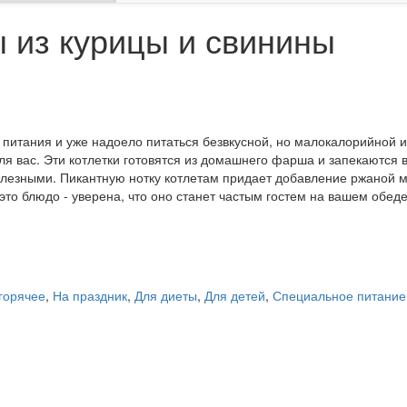
ы из курицы и свинины
питания и уже надоело питаться безвкусной, но малокалорийной и
ля вас. Эти котлетки готовятся из домашнего фарша и запекаются 
олезными. Пикантную нотку котлетам придает добавление ржаной м
это блюдо - уверена, что оно станет частым гостем на вашем обед
 горячее
,
На праздник
,
Для диеты
,
Для детей
,
Специальное питание