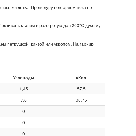
илась котлетка. Процедуру повторяем пока не
ротивень ставим в разогретую до +200°С духовку
аем петрушкой, кинзой или укропом. На гарнир
Углеводы
кКал
1,45
57,5
7,8
30,75
0
—
0
—
0
—