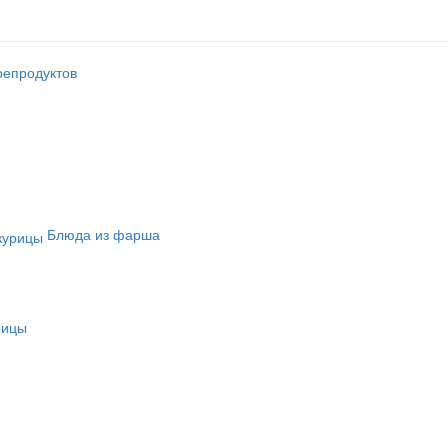
репродуктов
Блюда из фарша
рицы