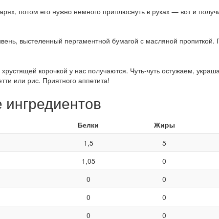
рях, потом его нужно немного приплюснуть в руках — вот и получ
ень, выстеленный пергаментной бумагой с масляной пропиткой. П
 хрустящей корочкой у нас получаются. Чуть-чуть остужаем, украш
тти или рис. Приятного аппетита!
е ингредиентов
Белки
Жиры
1,5
5
1,05
0
0
0
0
0
0
0