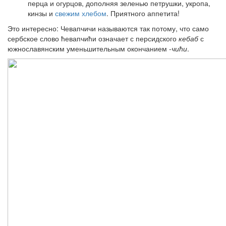
перца и огурцов, дополняя зеленью петрушки, укропа,
кинзы и
свежим хлебом
. Приятного аппетита!
Это интересно: Чевапчичи называются так потому, что само
сербское слово
ћевапчићи
означает с персидского
кебаб
с
южнославянским уменьшительным окончанием -
чићи
.