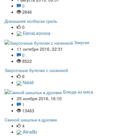
0
2846
Домашние колбаски гриль
0
ElenaLeonova
Закуски
11 октября 2016, 22:31
0
8522
Закусочные булочки с начинкой
6
Natali
Блюда из мяса
25 ноября 2016, 16:10
1
13463
Свиной шашлык в духовке
4
AlinaBo