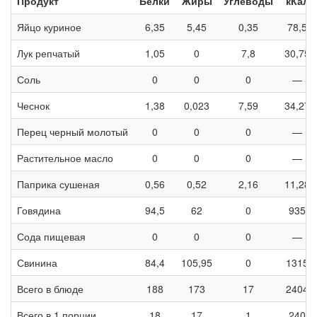
Продукт
Белки
Жиры
Углеводы
кКал
Яйцо куриное
6,35
5,45
0,35
78,5
Лук репчатый
1,05
0
7,8
30,75
Соль
0
0
0
—
Чеснок
1,38
0,023
7,59
34,27
Перец черный молотый
0
0
0
—
Растительное масло
0
0
0
—
Паприка сушеная
0,56
0,52
2,16
11,28
Говядина
94,5
62
0
935
Сода пищевая
0
0
0
—
Свинина
84,4
105,95
0
1315
Всего в блюде
188
173
17
2404
Всего в 1 порции
18
17
1
240