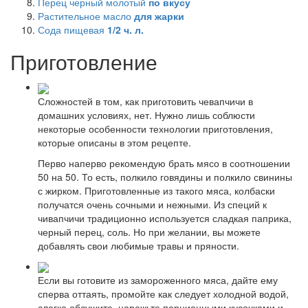
Перец черный молотый
по вкусу
Растительное масло
для жарки
Сода пищевая
1/2 ч. л.
Приготовление
Сложностей в том, как приготовить чевапчичи в
домашних условиях, нет. Нужно лишь соблюсти
некоторые особенности технологии приготовления,
которые описаны в этом рецепте.
Перво наперво рекомендую брать мясо в соотношении
50 на 50. То есть, полкило говядины и полкило свинины
с жирком. Приготовленные из такого мяса, колбаски
получатся очень сочными и нежными. Из специй к
чивапчичи традиционно используется сладкая паприка,
черный перец, соль. Но при желании, вы можете
добавлять свои любимые травы и пряности.
Если вы готовите из замороженного мяса, дайте ему
сперва оттаять, промойте как следует холодной водой,
слегка обсушите, нарежьте порционными кусочками и