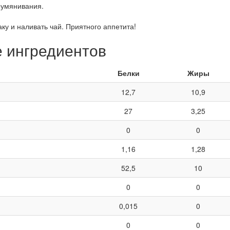
румянивания.
аку и наливать чай. Приятного аппетита!
е ингредиентов
Белки
Жиры
12,7
10,9
27
3,25
0
0
1,16
1,28
52,5
10
0
0
0,015
0
0
0