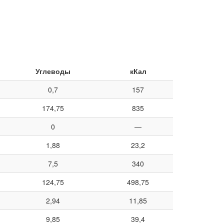
Углеводы
кКал
0,7
157
174,75
835
0
—
1,88
23,2
7,5
340
124,75
498,75
2,94
11,85
9,85
39,4