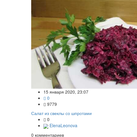
15 января 2020, 23:07
0
9779
Салат из свеклы со шпротами
0
ElenaLeonova
0
комментариев