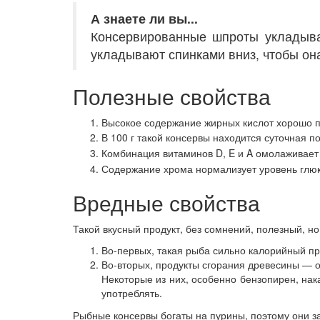
А
знаете ли вы...
Консервированные шпроты укладыва
укладывают спинками вниз, чтобы она
Полезные свойства
Высокое содержание жирных кислот хорошо п
В 100 г такой консервы находится суточная п
Комбинация витаминов D, E и A омолаживает
Содержание хрома нормализует уровень глюк
Вредные свойства
Такой вкусный продукт, без сомнений, полезный, но
Во-первых, такая рыба сильно калорийный п
Во-вторых, продукты сгорания древесины — 
Некоторые из них, особенно бензопирен, на
употреблять.
Рыбные консервы богаты на пурины, поэтому они з