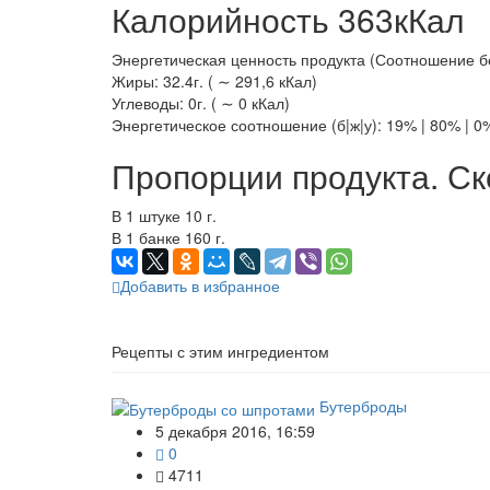
Калорийность 363кКал
Энергетическая ценность продукта (Соотношение белк
Жиры: 32.4г. ( ∼ 291,6 кКал)
Углеводы: 0г. ( ∼ 0 кКал)
Энергетическое соотношение (б|ж|у): 19% | 80% | 0
Пропорции продукта. Ск
В 1 штуке 10 г.
В 1 банке 160 г.
Добавить в избранное
Рецепты с этим ингредиентом
Бутерброды
5 декабря 2016, 16:59
0
4711