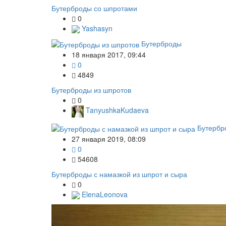
Бутерброды со шпротами
0
Yashasyn
Бутерброды
18 января 2017, 09:44
0
4849
Бутерброды из шпротов
0
TanyushkaKudaeva
Бутербр
27 января 2019, 08:09
0
54608
Бутерброды с намазкой из шпрот и сыра
0
ElenaLeonova