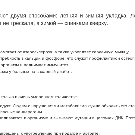
ют двумя способами: летняя и зимняя укладка. Л
 не трескала, а зимой — спинками кверху.
омогает от атеросклероза, а также укрепляет сердечную мышцу.
отребность в кальции и фосфоре, что служит профилактикой остеоп
 организм и поднимает иммунитет.
озы у больных на сахарный диабет.
 только в очень умеренном количестве:
родукт. Людям с нарушениями метаболизма лучше обходить его сто
опасные канцерогены.
капливаются в организме и вызывают мутации в цепочках ДНК. П
апрещены к употреблению при подагре и артрите.