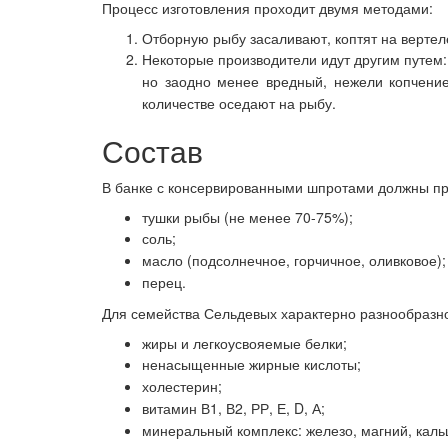
Процесс изготовления проходит двумя методами:
Отборную рыбу засаливают, коптят на вертеле
Некоторые производители идут другим путем
но заодно менее вредный, нежели копчение
количестве оседают на рыбу.
Состав
В банке с консервированными шпротами должны пр
тушки рыбы (не менее 70-75%);
соль;
масло (подсолнечное, горчичное, оливковое);
перец.
Для семейства Сельдевых характерно разнообразно
жиры и легкоусвояемые белки;
ненасыщенные жирные кислоты;
холестерин;
витамин В1, В2, РР, Е, D, А;
минеральный комплекс: железо, магний, кальц