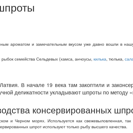
шпроты
еным ароматом и замечательным вкусом уже давно вошли в нашу
х рыбок семейства Сельдевых (хамса, анчоусы,
килька
, тюлька,
сал
атвия. В начале 19 века там закоптили и законсе
учной деликатности укладывают шпроты по методу «
водства консервированных шпр
ском и Черном морях. Используется как свежевыловленная, так
ервированных шпрот используют только рыбу высшего качества.