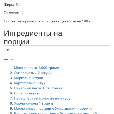
Жиры:
5 г
Углеводы:
8 г
Состав, калорийность и пищевая ценность на 100 г
Ингредиенты на
порции
+
-
Мясо кролика
1,000
грамм
Лук репчатый
2
штуки
Морковь
2
штуки
Картофель
5
штук
Сахарный песок
1
ст. ложка
Соль
по вкусу
Перец черный молотый
по вкусу
Хмели-сунели
1
грамм
Масло сливочное
для обжаривания кролика
Растительное масло
для обжаривания овощей