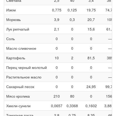
Сметана
2,5
40
3,4
381
Изюм
0,775
0,125
19,75
74,75
Морковь
3,9
0,3
20,7
105
Лук репчатый
2,1
0
15,6
61,5
Соль
0
0
0
—
Масло сливочное
0
0
0
—
Картофель
10
2
81,5
385
Перец черный молотый
0
0
0
—
Растительное масло
0
0
0
—
Сахарный песок
0
0
24,95
99,75
Мясо кролика
210
80
0
1560
Хмели-сунели
0,0657
0,3368
0,1602
3,8877
Томатная паста
2,8
0,75
8,35
46