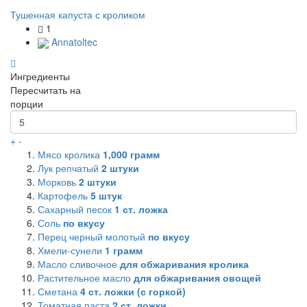
Тушенная капуста с кроликом
1
Annatoltec
Ингредиенты
Пересчитать на
порции
+
-
Мясо кролика
1,000
грамм
Лук репчатый
2
штуки
Морковь
2
штуки
Картофель
5
штук
Сахарный песок
1
ст. ложка
Соль
по вкусу
Перец черный молотый
по вкусу
Хмели-сунели
1
грамм
Масло сливочное
для обжаривания кролика
Растительное масло
для обжаривания овощей
Сметана
4
ст. ложки (с горкой)
Томатная паста
2
ст. ложки