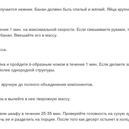
олучается нежнее. Банан должен быть спелый и мягкий. Яйца круп
ение 1 мин. на максимальной скорости. Если смешиваете руками, 
 банан. Вмешайте его в массу.
сса.
йна и пройдите s-образным ножом в течение 1 мин. Если делаете з
более однородной структуры.
 вручную до полного объединения компонентов.
 и вылейте в нее творожную массу.
вом шкафу в течение 25-35 мин. Проверяйте готовность на сухую з
ь ее и разделить на порции. После того как десерт остынет в холо