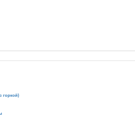
с горкой)
ы