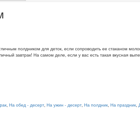
м
отличным полдником для деток, если сопроводить ее стаканом моло
личный завтрак! На самом деле, если у вас есть такая вкусная вып
рак
,
На обед - десерт
,
На ужин - десерт
,
На полдник
,
На праздник
,