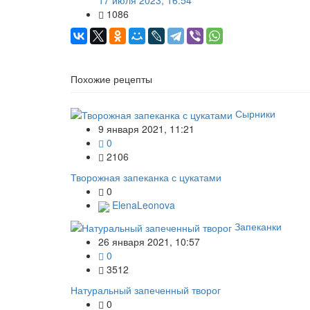
1086
Похожие рецепты
Сырники
9 января 2021, 11:21
0
2106
Творожная запеканка с цукатами
0
ElenaLeonova
Запеканки
26 января 2021, 10:57
0
3512
Натуральный запеченный творог
0