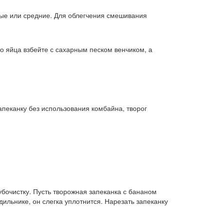
ные или средние. Для облегчения смешивания
то яйца взбейте с сахарным песком венчиком, а
апеканку без использования комбайна, творог
убочистку. Пусть творожная запеканка с бананом
дильнике, он слегка уплотнится. Нарезать запеканку