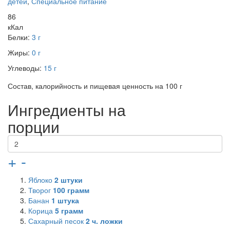
детей
,
Специальное питание
86
кКал
Белки:
3 г
Жиры:
0 г
Углеводы:
15 г
Состав, калорийность и пищевая ценность на 100 г
Ингредиенты на
порции
+
-
Яблоко
2
штуки
Творог
100
грамм
Банан
1
штука
Корица
5
грамм
Сахарный песок
2
ч. ложки