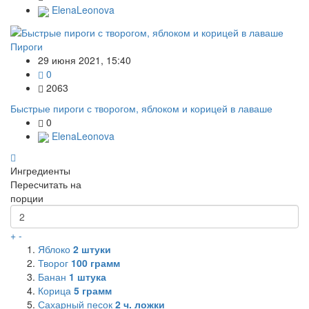
ElenaLeonova
Пироги
29 июня 2021, 15:40
0
2063
Быстрые пироги с творогом, яблоком и корицей в лаваше
0
ElenaLeonova
Ингредиенты
Пересчитать на
порции
+
-
Яблоко
2
штуки
Творог
100
грамм
Банан
1
штука
Корица
5
грамм
Сахарный песок
2
ч. ложки