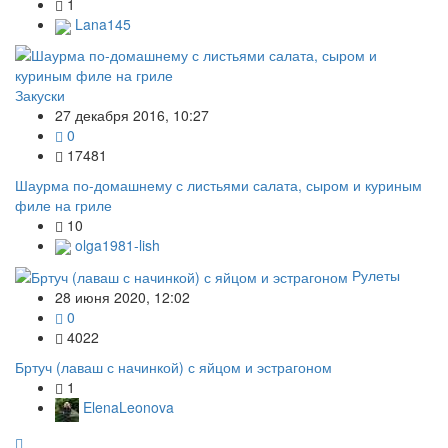
1
Lana145
Закуски
27 декабря 2016, 10:27
0
17481
Шаурма по-домашнему с листьями салата, сыром и куриным
филе на гриле
10
olga1981-lish
Рулеты
28 июня 2020, 12:02
0
4022
Бртуч (лаваш с начинкой) с яйцом и эстрагоном
1
ElenaLeonova