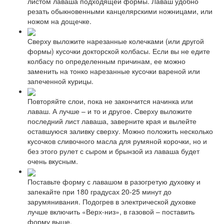
листом лаваша подходящей формы. Лаваш удобно
резать обыкновенными канцелярскими ножницами, или
ножом на дощечке.
Сверху выложите нарезанные колечками (или другой
формы) кусочки докторской колбасы. Если вы не едите
колбасу по определенным причинам, ее можно
заменить на тонко нарезанные кусочки вареной или
запеченной курицы.
Повторяйте слои, пока не закончится начинка или
лаваш. А лучше – и то и другое. Сверху выложите
последний лист лаваша, заверните края и вылейте
оставшуюся заливку сверху. Можно положить несколько
кусочков сливочного масла для румяной корочки, но и
без этого рулет с сыром и брынзой из лаваша будет
очень вкусным.
Поставьте форму с лавашом в разогретую духовку и
запекайте при 180 градусах 20-25 минут до
зарумянивания. Подогрев в электрической духовке
лучше включить «Верх-низ», в газовой – поставить
форму выше.