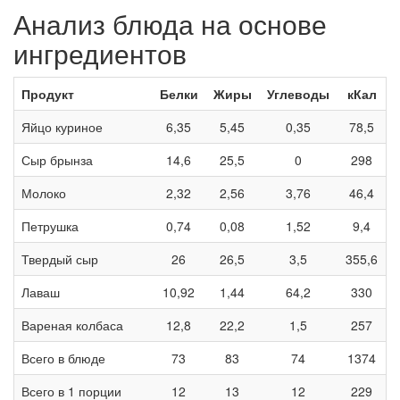
Анализ блюда на основе
ингредиентов
Продукт
Белки
Жиры
Углеводы
кКал
Яйцо куриное
6,35
5,45
0,35
78,5
Сыр брынза
14,6
25,5
0
298
Молоко
2,32
2,56
3,76
46,4
Петрушка
0,74
0,08
1,52
9,4
Твердый сыр
26
26,5
3,5
355,6
Лаваш
10,92
1,44
64,2
330
Вареная колбаса
12,8
22,2
1,5
257
Всего в блюде
73
83
74
1374
Всего в 1 порции
12
13
12
229