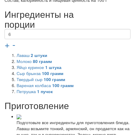
Состав, калорийность и пищевая ценность на 100 г
Ингредиенты на
порции
+
-
Лаваш
2
штуки
Молоко
80
грамм
Яйцо куриное
1
штука
Сыр брынза
100
грамм
Твердый сыр
100
грамм
Вареная колбаса
100
грамм
Петрушка
1
пучок
Приготовление
Подготовьте все ингредиенты для приготовления блюда.
Лаваш возьмите тонкий, армянский, он продается как на
рынке, так и в супермаркетах. Зелень можно взять