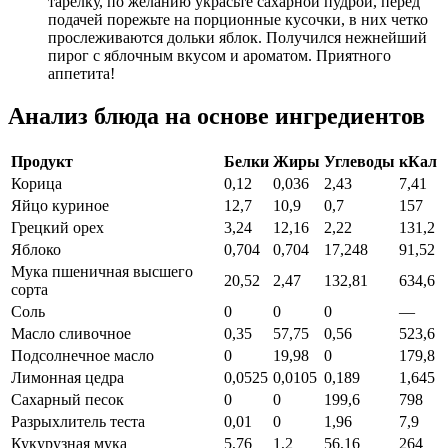
тарелку, по желанию украсьте сахарной пудрой, перед
подачей порежьте на порционные кусочки, в них четко
прослеживаются дольки яблок. Получился нежнейший
пирог с яблочным вкусом и ароматом. Приятного
аппетита!
Анализ блюда на основе ингредиентов
Продукт
Белки
Жиры
Углеводы
кКал
Корица
0,12
0,036
2,43
7,41
Яйцо куриное
12,7
10,9
0,7
157
Грецкий орех
3,24
12,16
2,22
131,2
Яблоко
0,704
0,704
17,248
91,52
Мука пшеничная высшего
20,52
2,47
132,81
634,6
сорта
Соль
0
0
0
—
Масло сливочное
0,35
57,75
0,56
523,6
Подсолнечное масло
0
19,98
0
179,8
Лимонная цедра
0,0525
0,0105
0,189
1,645
Сахарный песок
0
0
199,6
798
Разрыхлитель теста
0,01
0
1,96
7,9
Кукурузная мука
5,76
1,2
56,16
264