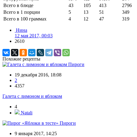
Всего в блюде
43
105
413
2796
Всего в 1 порции
5
13
51
349
Всего в 100 граммах
4
12
47
319
Нина
12 мая 2017, 00:03
2610
Похожие рецепты
Пироги
19 декабря 2016, 18:08
2
4357
Галета с лимоном и яблоком
4
Natali
Пироги
9 января 2017, 14:25