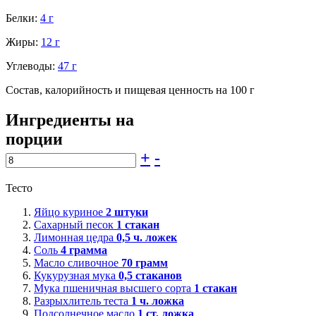
Белки:
4 г
Жиры:
12 г
Углеводы:
47 г
Состав, калорийность и пищевая ценность на 100 г
Ингредиенты на
порции
+
-
Тесто
Яйцо куриное
2
штуки
Сахарный песок
1
стакан
Лимонная цедра
0,5
ч. ложек
Соль
4
грамма
Масло сливочное
70
грамм
Кукурузная мука
0,5
стаканов
Мука пшеничная высшего сорта
1
стакан
Разрыхлитель теста
1
ч. ложка
Подсолнечное масло
1
ст. ложка