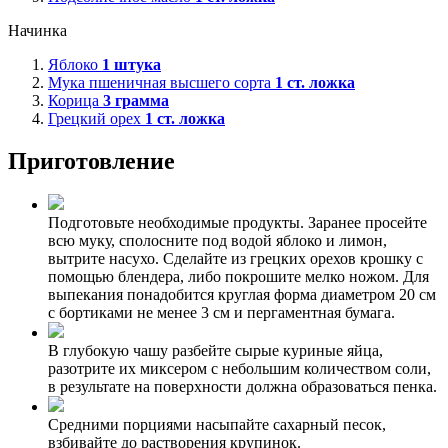
Начинка
Яблоко
1
штука
Мука пшеничная высшего сорта
1
ст. ложка
Корица
3
грамма
Грецкий орех
1
ст. ложка
Приготовление
Подготовьте необходимые продукты. Заранее просейте
всю муку, сполосните под водой яблоко и лимон,
вытрите насухо. Сделайте из грецких орехов крошку с
помощью блендера, либо покрошите мелко ножом. Для
выпекания понадобится круглая форма диаметром 20 см
с бортиками не менее 3 см и пергаментная бумага.
В глубокую чашу разбейте сырые куриные яйца,
разотрите их миксером с небольшим количеством соли,
в результате на поверхности должна образоваться пенка.
Средними порциями насыпайте сахарный песок,
взбивайте до растворения крупинок.