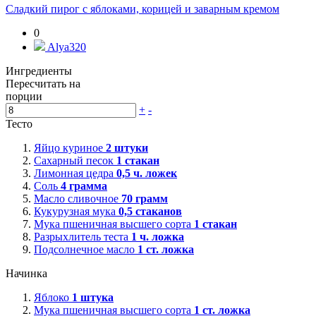
Сладкий пирог с яблоками, корицей и заварным кремом
0
Alya320
Ингредиенты
Пересчитать на
порции
+
-
Тесто
Яйцо куриное
2
штуки
Сахарный песок
1
стакан
Лимонная цедра
0,5
ч. ложек
Соль
4
грамма
Масло сливочное
70
грамм
Кукурузная мука
0,5
стаканов
Мука пшеничная высшего сорта
1
стакан
Разрыхлитель теста
1
ч. ложка
Подсолнечное масло
1
ст. ложка
Начинка
Яблоко
1
штука
Мука пшеничная высшего сорта
1
ст. ложка