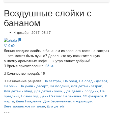
Воздушные слойки с
бананом
4 декабря 2017, 08:17
0
Легкие сладкие слойки с бананом из слоеного теста на завтрак
— что может быть лучше? Дополните эту восхитительную
выпечку ароматным кофе — и утро станет добрым!
Время приготовления:
25 м.
Количество порций:
16
Назначение рецепта:
На завтрак
,
На обед
,
На обед - десерт
,
На ужин
,
На ужин - десерт
,
На полдник
,
Для детей - затрак
,
Для детей - обед
,
Для детей - ужин
,
Для детей - полдник
,
На
праздник
,
Новый год
,
День Святого Валентина
,
23 февраля
,
8
марта
,
День Рождение
,
Для беременных и кормящих
,
Вегетарианское питание
,
Для детей