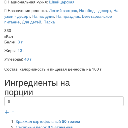
Национальная кухня:
Швейцарская
Назначение рецепта:
Легкий завтрак
,
На обед - десерт
,
На
ужин - десерт
,
На полдник
,
На праздник
,
Вегетарианское
питание
,
Для детей
,
Пасха
330
кКал
Белки:
3 г
Жиры:
13 г
Углеводы:
48 г
Состав, калорийность и пищевая ценность на 100 г
Ингредиенты на
порции
+
-
Крахмал картофельный
50
грамм
Сахарный песок
0,5
стаканов