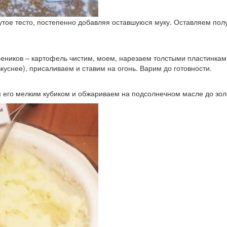
тое тесто, постепенно добавляя оставшуюся муку. Оставляем полу
реников – картофель чистим, моем, нарезаем толстыми пластинка
вкуснее), присаливаем и ставим на огонь. Варим до готовности.
м его мелким кубиком и обжариваем на подсолнечном масле до зол