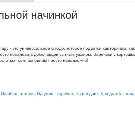
льной начинкой
ру - это универсальное блюдо, которое подается как горячим, та
просто побаловать домочадцев сытным ужином. Вареники с картошко
оститься хотя бы одним просто невозможно!
,
На обед - второе
,
На ужин - горячее
,
На полдник
,
Для детей - полд