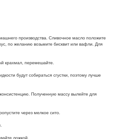
омашнего производства. Сливочное масло положите
вкус, по желанию возьмите бисквит или вафли. Для
ый крахмал, перемешайте.
идкости будут собираться сгустки, поэтому лучше
ю консистенцию. Полученную массу вылейте для
опустите через мелкое сито.
.
вайте ложкой.