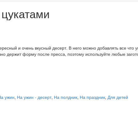
 цукатами
ресный и очень вкусный десерт. В него можно добавлять все что уг
чно держит форму после пресса, поэтому используйте любые загото
На ужин
,
На ужин - десерт
,
На полдник
,
На праздник
,
Для детей