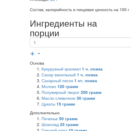
Состав, калорийность и пищевая ценность на 100 г
Ингредиенты на
порции
+
-
Основа
Кукурузный крахмал
1
ч. ложка
Сахар ванильный
1
ч. ложка
Сахарный песок
1
ст. ложка
Молоко
120
грамм
Полужирный творог
200
грамм
Масло сливочное
30
грамм
Цукаты
15
грамм
Дополнительно
Печенье
50
грамм
Шоколад
25
грамм
Грецкий орех
10
грамм