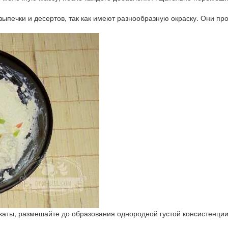
ыпечки и десертов, так как имеют разнообразную окраску. Они про
каты, размешайте до образования однородной густой консистенции