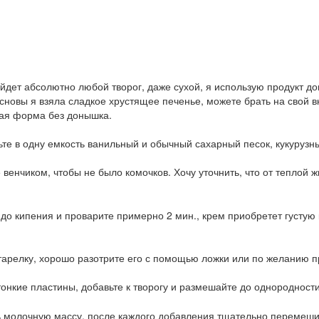
йдет абсолютно любой творог, даже сухой, я использую продукт д
 основы я взяла сладкое хрустящее печенье, можете брать на свой 
ая форма без донышка.
те в одну емкость ванильный и обычный сахарный песок, кукурузн
венчиком, чтобы не было комочков. Хочу уточнить, что от теплой ж
е до кипения и проварите примерно 2 мин., крем приобретет густу
арелку, хорошо разотрите его с помощью ложки или по желанию пр
онкие пластины, добавьте к творогу и размешайте до однородности
 молочную массу, после каждого добавления тщательно перемеши