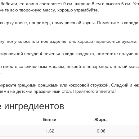
абочки, ее длина составляет 9 см, ширина 8 см и высота 6 см. Ус
жите всю творожную массу, хорошо утрамбуйте.
 сверху пресс, например, пачку рисовой крупы. Поместите в холоди
лку, получилось плотное изделие, оно хорошо переносится руками.
ировочной посуде 4 печенья в виде квадрата, поместите полученн
 вместе со сливочным маслом, покройте поверхность теплой масс
ь.
украсьте грецкими орешками или кокосовой стружкой. Сладкий и неж
ями на детский праздничный стол. Приятного аппетита!
е ингредиентов
Белки
Жиры
1,62
6,08