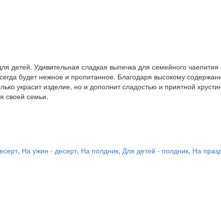
для детей. Удивительная сладкая выпечка для семейного чаепития
 всегда будет нежное и пропитанное. Благодаря высокому содержан
олько украсит изделие, но и дополнит сладостью и приятной хрусти
я своей семьи.
десерт
,
На ужин - десерт
,
На полдник
,
Для детей - полдник
,
На праз