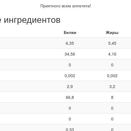
Приятного всем аппетита!
е ингредиентов
Белки
Жиры
6,35
5,45
34,56
4,16
0
0
0,002
0,002
2,9
3,2
66,8
8
0
0
0
0
0,33
0