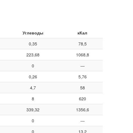
Углеводы
кКал
0,35
78,5
223,68
1068,8
0
—
0,26
5,76
4,7
58
8
620
339,32
1356,6
0
—
0
13,2