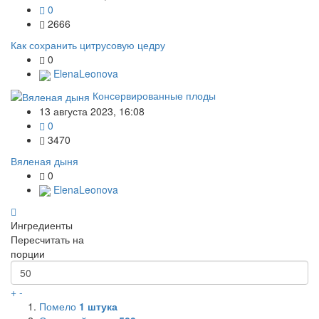
0
2666
Как сохранить цитрусовую цедру
0
ElenaLeonova
Консервированные плоды
13 августа 2023, 16:08
0
3470
Вяленая дыня
0
ElenaLeonova
Ингредиенты
Пересчитать на
порции
+
-
Помело
1
штука