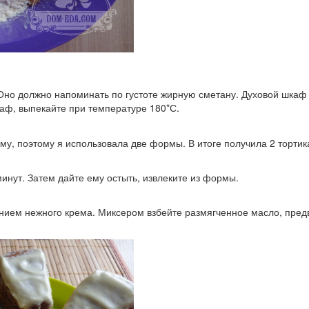
Оно должно напоминать по густоте жирную сметану. Духовой шкаф
каф, выпекайте при температуре 180*С.
му, поэтому я использовала две формы. В итоге получила 2 тортик
инут. Затем дайте ему остыть, извлеките из формы.
ением нежного крема. Миксером взбейте размягченное масло, предв