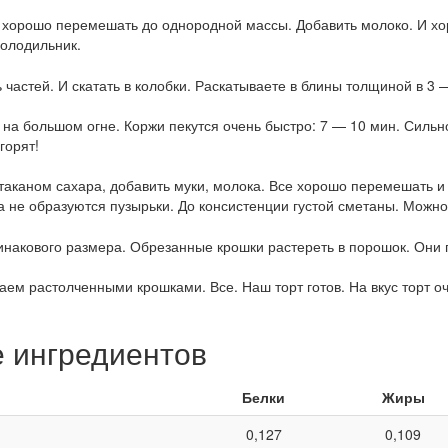
ку хорошо перемешать до однородной массы. Добавить молоко. И х
холодильник.
 частей. И скатать в колобки. Раскатываете в блины толщиной в 3 
на большом огне. Коржи пекутся очень быстро: 7 — 10 мин. Сильно
горят!
таканом сахара, добавить муки, молока. Все хорошо перемешать и
ка не образуются пузырьки. До консистенции густой сметаны. Можн
накового размера. Обрезанные крошки растереть в порошок. Они 
ем растолченными крошками. Все. Наш торт готов. На вкус торт о
е ингредиентов
Белки
Жиры
0,127
0,109