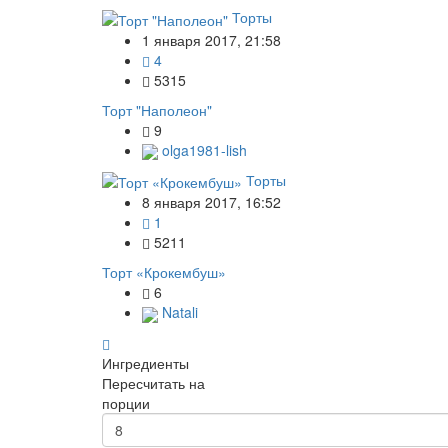
Торты
1 января 2017, 21:58
4
5315
Торт "Наполеон"
9
olga1981-lish
Торты
8 января 2017, 16:52
1
5211
Торт «Крокембуш»
6
Natali
Ингредиенты
Пересчитать на
порции