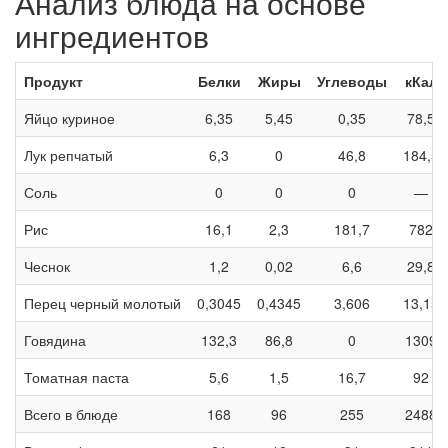
Анализ блюда на основе
ингредиентов
Продукт
Белки
Жиры
Углеводы
кКал
Яйцо куриное
6,35
5,45
0,35
78,5
Лук репчатый
6,3
0
46,8
184,5
Соль
0
0
0
—
Рис
16,1
2,3
181,7
782
Чеснок
1,2
0,02
6,6
29,8
Перец черный молотый
0,3045
0,4345
3,606
13,15
Говядина
132,3
86,8
0
1309
Томатная паста
5,6
1,5
16,7
92
Всего в блюде
168
96
255
2488