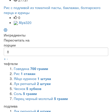
Рис с подливой из томатной пасты, баклажан, болгарского
перца и курицы
0
Alya320
Ингредиенты
Пересчитать на
порции
+
-
тефтели
Говядина
700
грамм
Рис
1
стакан
Яйцо куриное
1
штука
Лук репчатый
2
штуки
Чеснок
5
зубков
Соль
5
грамм
Перец черный молотый
5
грамм
подлива
Лук репчатый
4
штуки